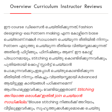
Overview
Curriculum
Instructor
Reviews
ഈ course ഡിസൈൻ ചെയ്തിരിക്കുന്നത്, Fashion
designing-ലെ Pattern making എന്ന കോഴ്സിനെ base
ചെയ്താണ്.നമ്മൾ സാധാരണ ചെയ്യുന്ന രീതിയിൽ നിന്നും
Pattern എടുത്തു ചെയ്യുന്ന രീതിയെ വിത്യസ്തമാക്കുന്നത്
അതിന്റെ ഫിറ്റിങ്ങും, ഫിനിഷിങ്ങും ആണ്. ഈ കോഴ്സ്
പ്രധാനമായും, stitching ചെയ്തു കൊണ്ടിരിക്കുന്നവർക്കും,
പുതിയതായി ഷോപ്പ് സ്റ്റാർട്ട് ചെയ്യാൻ
പോകുന്നവർക്കും,ഇപ്പോൾ ചെയ്തുകൊണ്ടിരിക്കുന്ന
രീതിയിൽ നിന്നും തികച്ചും വ്യത്യസ്തമായി Advanced
ആയിട്ടുള്ള കാര്യങ്ങൾ പഠിക്കണമെന്ന്
ആഗ്രഹമുള്ളവർക്കും വേണ്ടിയുള്ളതാണ്.
Stitching
അറിയാത്ത ഒരാൾക്ക് ഇതിൽ join ചെയ്യാൻ
സാധിക്കില്ല.
”Blouse stitching നിങ്ങൾക്ക് അറിയാം,
വീട്ടിലുള്ളവർക്കും, സുഹൃത്തുക്കൾക്കുമൊക്കെ ചെയ്തു