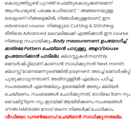
കൊടുത്തിട്ടുണ്ട് പുറത്ത് ചെയ്തുകൊടുക്കണമെന്ന്
ആഗ്രഹമുണ്ട്, പക്ഷെ പേടിയാണ്, ” അങ്ങനെയുള്ള
ഒരാളാണ് നിങ്ങളെങ്കിൽ, നിങ്ങൾക്കുള്ളതാണ്, ഈ
advanced course. നിങ്ങളുടെ Cutting & Stitching
രീതിയെ Advanced ലെവലിലേക്ക് എത്തിക്കാൻ ഈ course
നിങ്ങളെ സഹായിക്കും.
Body measurement ഉപയോഗിച്ച്
മാത്രമേ Pattern ചെയ്യാൻ പാടുള്ളു, അളവ് blouse
ഉപയോഗിക്കാൻ പാടില്ല.
ക്ലാസ്സുകൾ monthly
മെമ്പർഷിപ്പിലാണ് കാണാൻ സാധിക്കുന്നത്. Next month
ക്ലാസ്സ്‌ വേണമെന്നുണ്ടെങ്കിൽ payment അടച്ച് മെമ്പർഷിപ്പ്
പുതുക്കാവുന്നതാണ്. അതിനുള്ളിൽ എല്ലാം പഠിച്ച്,
സംശയങ്ങൾ എന്തെങ്കിലും ഉണ്ടെങ്കിൽ അതും ക്ലിയർ
ചെയ്യണം. സംശയങ്ങൾ ചോദിക്കുന്നത്, രാവിലെ 9am നും
വൈകിട്ട് 5pm നും ഇടയ്ക്ക് ആയിരിക്കണം.സംശയങ്ങൾ
JITHIN HARSHAN നോട് തന്നെ നിങ്ങൾക്ക് ചോദിക്കാം.
വീഡിയോ ഡൗൺലോഡ് ചെയ്യാൻ സാധിക്കുന്നതല്ല.